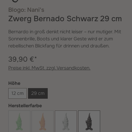
Blogo: Nani's
Zwerg Bernado Schwarz 29 cm
Bernardo in groß denkt nicht leiser – nur mutiger. Mit
Sonnenbrille, Boots und klarer Geste wird er zum
rebellischen Blickfang für drinnen und draußen.
39,90 €*
Preise inkl. MwSt. zzgl. Versandkosten.
auswählen
Höhe
12 cm
29 cm
auswählen
Herstellerfarbe
Grün
(Diese Option ist zurzeit nicht verfügbar.)
Orange
(Diese Option ist zurzeit nicht verfügbar.)
Weiß
Schwarz