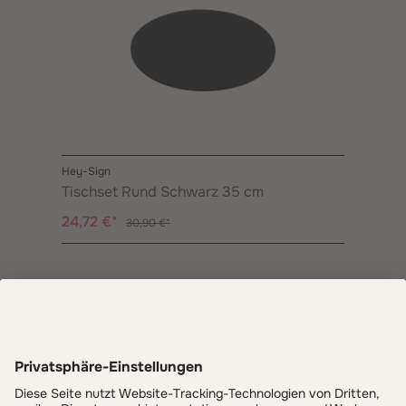
Hey-Sign
Tischset Rund Schwarz 35 cm
24,72 €*
30,90 €*
Informationen
Zahlung & Versand
LIVOSY