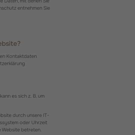
e Daten, mit denen Sie
enschutz entnehmen Sie
ebsite?
sen Kontaktdaten
utzerklärung
kann es sich z. B. um
bsite durch unsere IT-
ebssystem oder Uhrzeit
e Website betreten.