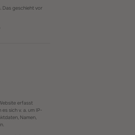
. Das geschieht vor
n
Website erfasst
s sich v. a. um IP-
aktdaten, Namen,
n.