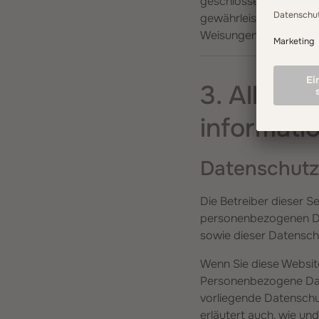
geschlossen. Hierbei h
gewährleistet, dass d
Weisungen und unter E
3. Allgem
informati
Datenschutz
Die Betreiber dieser S
personenbezogenen Dat
sowie dieser Datensch
Wenn Sie diese Websi
Personenbezogene Daten
vorliegende Datenschut
erläutert auch, wie u