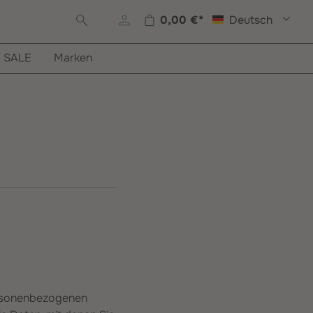
0,00 €*
Deutsch
Warenkorb enthält 0 Posi
SALE
Marken
personenbezogenen