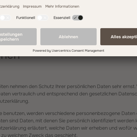
andelt es sich um einen datenschutzrechtlich vorgeschriebene
ieser die personenbezogenen Daten unserer Websitebesucher
inhaltung der DSGVO verarbeitet.
eine Hinweise und Pflicht­
onen
eiten nehmen den Schutz Ihrer persönlichen Daten sehr ernst.
en vertraulich und entsprechend den gesetzlichen Datensc
utzerklärung.
te benutzen, werden verschiedene personenbezogene Daten 
 sind Daten, mit denen Sie persönlich identifiziert werden 
zerklärung erläutert, welche Daten wir erheben und wofür wir
nd zu welchem Zweck das geschieht.