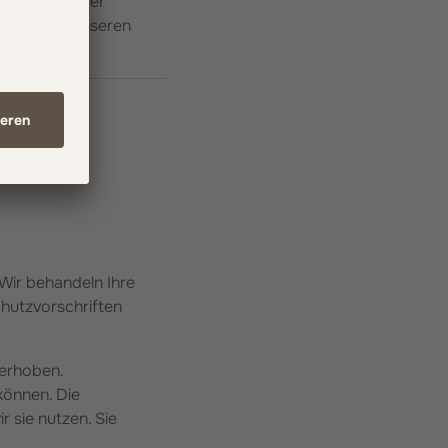
n Vertrag, der
 nur nach unseren
 Wir behandeln Ihre
hutzvorschriften
erhoben.
können. Die
 sie nutzen. Sie