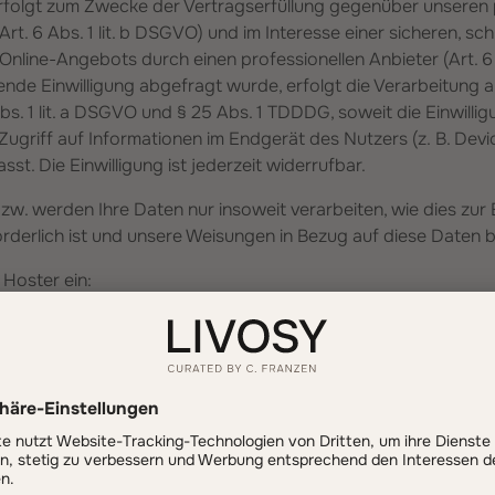
rfolgt zum Zwecke der Vertragserfüllung gegenüber unseren 
. 6 Abs. 1 lit. b DSGVO) und im Interesse einer sicheren, sch
Online-Angebots durch einen professionellen Anbieter (Art. 6 A
nde Einwilligung abgefragt wurde, erfolgt die Verarbeitung a
bs. 1 lit. a DSGVO und § 25 Abs. 1 TDDDG, soweit die Einwilli
ugriff auf Informationen im Endgerät des Nutzers (z. B. Devic
t. Die Einwilligung ist jederzeit widerrufbar.
zw. werden Ihre Daten nur insoweit verarbeiten, wie dies zur E
orderlich ist und unsere Weisungen in Bezug auf diese Daten 
 Hoster ein:
itung
ag über Auftragsverarbeitung (AVV) zur Nutzung des oben g