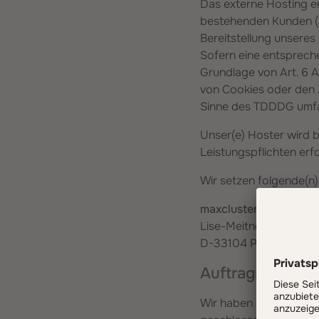
Das externe Hosting e
bestehenden Kunden (Art
Bereitstellung unseres 
Sofern eine entspreche
Grundlage von Art. 6 A
von Cookies oder den Z
Sinne des TDDDG umfass
Unser(e) Hoster wird b
Leistungspflichten erf
Wir setzen folgende(n)
maxcluster GmbH
Lise-Meitner-Str. 1b
D-33104 Paderborn
Auftragsverarbe
Wir haben einen Vertr