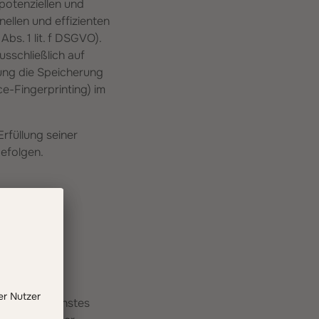
potenziellen und
nellen und effizienten
bs. 1 lit. f DSGVO).
usschließlich auf
gung die Speicherung
e-Fingerprinting) im
rfüllung seiner
befolgen.
enannten Dienstes