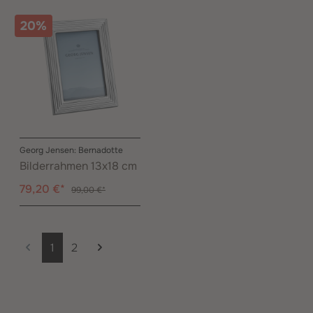
20%
Georg Jensen: Bernadotte
Bilderrahmen 13x18 cm
79,20 €*
99,00 €*
Seite
Seite
1
2