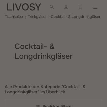
alt springen
Warenkorb ent
Tischkultur
Trinkgläser
Cocktail- & Longdrinkgläser
Cocktail- &
Longdrinkgläser
Alle Produkte der Kategorie "Cocktail- &
Longdrinkgläser" im Überblick
Produkte filtern