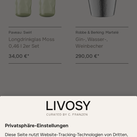
Paveau: Swirl
Robbe & Berking: Martelé
Longdrinkglas Moss
Gin-, Wasser-,
0,46 l 2er Set
Weinbecher
34,00 €*
290,00 €*
Informationen
Zahlung & Versand
LIVOSY