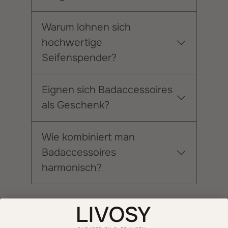
Warum lohnen sich
hochwertige
Seifenspender?
Eignen sich Badaccessoires
als Geschenk?
Wie kombiniert man
Badaccessoires
harmonisch?
Informationen