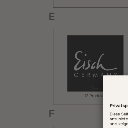
E
Eisch
12 Produkte
F