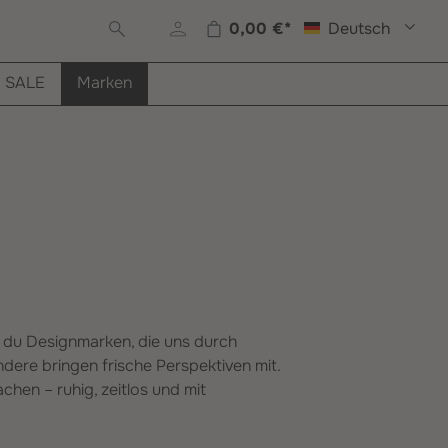
0,00 €*
Deutsch
Warenkorb enthält 0 Posi
SALE
Marken
t du Designmarken, die uns durch
dere bringen frische Perspektiven mit.
chen – ruhig, zeitlos und mit