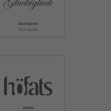
Gluckigluck
33 Produkte
Höfats