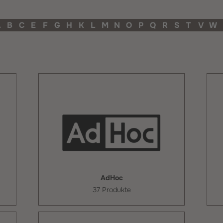
A
B
C
E
F
G
H
K
L
M
N
O
P
Q
R
S
T
V
W
AdHoc
37 Produkte