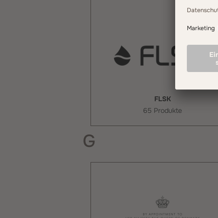
FLSK
65 Produkte
G