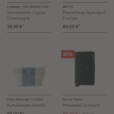
Looplabb: THE GEORGE SUN
ANY DI
Sonnenbrille Crystal
PhoneStrap Nylongurt
Champagne
Fuchsia
39,95 €*
89,00 €*
20%
Place Reservee: CLASSIC
Secrid: Matte
Kulturbeutel Atlantik
Miniwallet Schwarz
55,00 €*
55,20 €*