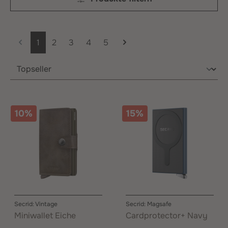
Seite
Seite
Seite
Seite
Seite
1
2
3
4
5
10%
15%
Secrid: Vintage
Secrid: Magsafe
Miniwallet Eiche
Cardprotector+ Navy