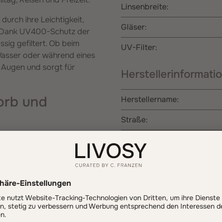
Linsenbreite:
urch ihre Leichtigkeit,
Gläser:
g. Dank UV400-Schutz der
ig gefiltert. Ob beim
UV-Filter:
 Wasser oder während eines
 Augen und sorgt für
Herstellerinformati
orb und
Herstellername:
Straße:
Hausnummer:
man nicht lange nachdenken
 Momenten. Ihr klassisches
Postleitzahl:
 selbstverständlich wie
 sich mühelos in
Stadt:
tig und stilvoll.
Land:
rbeitung im Alltag. Die
E-Mail:
m Edelstahl sorgen für