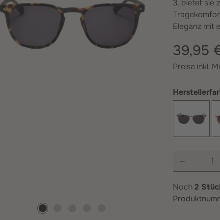
3, bietet si
Tragekomfort
Eleganz mit e
39,95 
Preise inkl. 
Herstellerfa
Crystal 
Produkt 
Noch
2 Stü
Produktnum