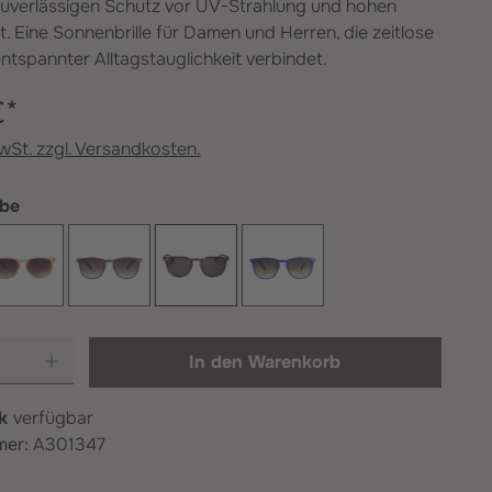
e zuverlässigen Schutz vor UV-Strahlung und hohen
. Eine Sonnenbrille für Damen und Herren, die zeitlose
ntspannter Alltagstauglichkeit verbindet.
€*
MwSt. zzgl. Versandkosten.
auswählen
rbe
Black
Crystal Champagne
Olive Green
Turtle
Yves Blue
Anzahl: Gib den gewünschten Wert ein od
In den Warenkorb
ck
verfügbar
mer:
A301347