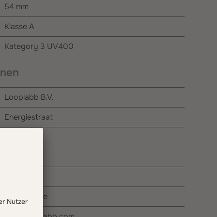
54 mm
Klasse A
Kategory 3 UV400
onen
Looplabb B.V.
Energiestraat
9
1411 AN
Naarden
Niederlande
info@looplabb.com