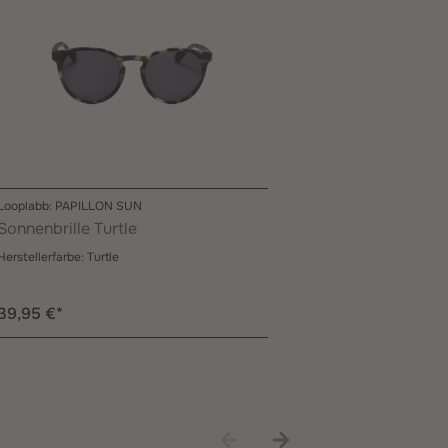
Looplabb: PAPILLON SUN
ANY DI: SunCove
Sonnenbrille Turtle
Brillenetui K
Herstellerfarbe:
Turtle
Herstellerfarbe:
39,95 €*
95,00 €*