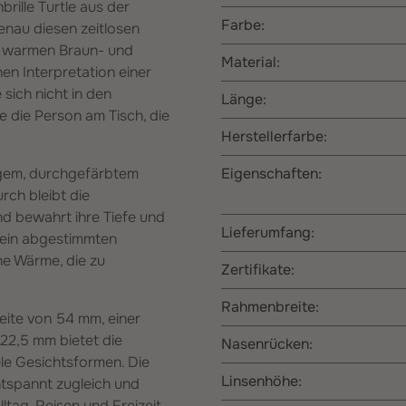
rille Turtle aus der
Farbe:
nau diesen zeitlosen
s warmen Braun- und
Material:
n Interpretation einer
 sich nicht in den
Länge:
e die Person am Tisch, die
Herstellerfarbe:
igem, durchgefärbtem
Eigenschaften:
ch bleibt die
d bewahrt ihre Tiefe und
Lieferumfang:
fein abgestimmten
che Wärme, die zu
Zertifikate:
Rahmenbreite:
eite von 54 mm, einer
2,5 mm bietet die
Nasenrücken:
ele Gesichtsformen. Die
Linsenhöhe:
spannt zugleich und
lltag, Reisen und Freizeit.