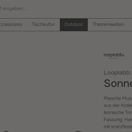
cessoires
Tischkultur
Outdoor
Themenwelten
Looplabb
Sonne
Manche Muste
aus der Koll
ikonische To
Fassung. Han
mit kratzfes