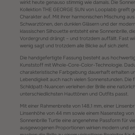
wirkt heute genauso stimmig wie damals. Die Sonnenb
Kollektion THE GEORGE SUN von Looplabb greift ge
Charakter auf. Mit ihrer harmonischen Mischung au
Schwarztönen, den dunklen Gläsern und der moderne
klassischen Silhouette entsteht eine Sonnenbrille, die
Vordergrund drängt – und trotzdem auffällt. Fast wi
wenig sagt und trotzdem alle Blicke auf sich zieht.
Die handgefertigte Fassung besteht aus hochwert
Kunststoff mit Whole-Core-Color-Technologie. Dadur
charakteristische Farbgebung dauerhaft erhalten un
Lebendigkeit auch nach vielen Sonnenstunden. Die 
Schildpatt-Nuancen verleihen der Brille eine natürli
unterschiedlichsten Hauttönen und Outfits passt.
Mit einer Rahmenbreite von 148,1 mm, einer Linsenbr
Linsenhöhe von 44 mm sowie einem Nasensteg von 2
Sonnenbrille Turtle eine angenehme Passform für vi
ausgewogenen Proportionen wirken modern und ent
machen die Brille zu einem vielseitigen Begleiter für A