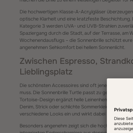
Die hochwertigen Klasse-A-Acrylgläser überzeugen d
optische Klarheit und eine kratzfeste Beschichtun
Kategorie 3 werden UVA- und UVB-Strahlen zuverläss
Spaziergang durch die Stadt, auf der Terrasse, am
Wochenendausflugs – die Sonnenbrille schützt eure
angenehmen Sehkomfort bei hellem Sonnenlicht.
Zwischen Espresso, Strandk
Lieblingsplatz
Die schönsten Accessoires sind oft jene, über die 
muss. Die Sonnenbrille Turtle passt zu genau diesen
Tortoise-Design ergänzt helle Leinenhemden ebenso
Denim, Strick oder schlichte Sommerkleider. Sie fügt
verschiedene Looks ein und wirkt dabei stets hochwer
Besonders angenehm zeigt sich die hochwertige Vera
integrierten Federscharniere aus doppelt gehärtete