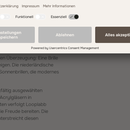
 bleibt die Konstruktion
d Herren, die nicht nur gut
mer zu begleiten.
 mit Freude
en Überzeugung: Eine Brille
zeigen. Die niederländische
 Sonnenbrillen, die modernes
fältig ausgewählten
Acrylgläsern in
nten verfolgt Looplabb
die Freude bereiten. Die
nterstreicht diesen