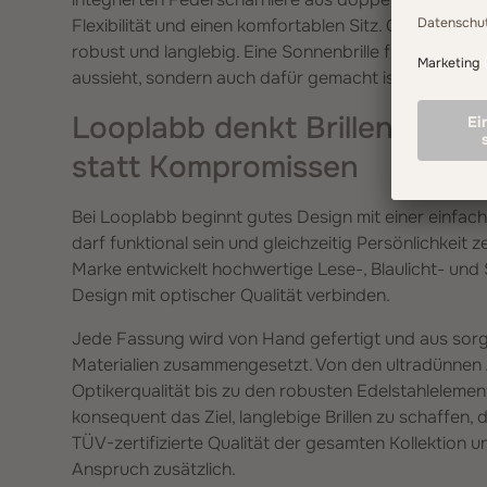
Flexibilität und einen komfortablen Sitz. Gleichzeitig
robust und langlebig. Eine Sonnenbrille für Damen un
aussieht, sondern auch dafür gemacht ist, viele Som
Looplabb denkt Brillen neu –
statt Kompromissen
Bei Looplabb beginnt gutes Design mit einer einfach
darf funktional sein und gleichzeitig Persönlichkeit 
Marke entwickelt hochwertige Lese-, Blaulicht- und
Design mit optischer Qualität verbinden.
Jede Fassung wird von Hand gefertigt und aus sorg
Materialien zusammengesetzt. Von den ultradünnen 
Optikerqualität bis zu den robusten Edelstahleleme
konsequent das Ziel, langlebige Brillen zu schaffen, 
TÜV-zertifizierte Qualität der gesamten Kollektion u
Anspruch zusätzlich.