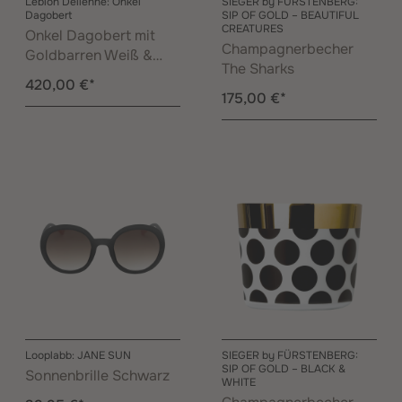
Leblon Delienne: Onkel
SIEGER by FÜRSTENBERG:
Dagobert
SIP OF GOLD – BEAUTIFUL
CREATURES
Onkel Dagobert mit
Champagnerbecher
Goldbarren Weiß &
The Sharks
Gold 30 cm
420,00 €*
175,00 €*
Looplabb: JANE SUN
SIEGER by FÜRSTENBERG:
SIP OF GOLD – BLACK &
Sonnenbrille Schwarz
WHITE