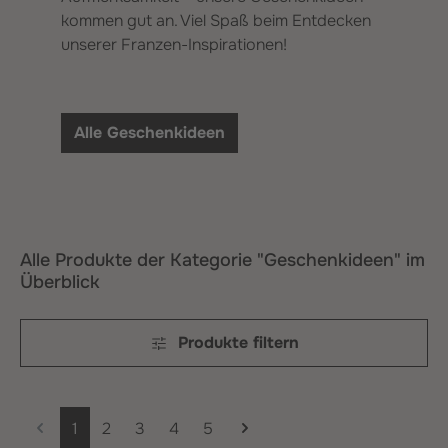
kommen gut an. Viel Spaß beim Entdecken
unserer Franzen-Inspirationen!
Alle Geschenkideen
Alle Produkte der Kategorie "Geschenkideen" im
Überblick
Produkte filtern
Seite
Seite
Seite
Seite
Seite
1
2
3
4
5