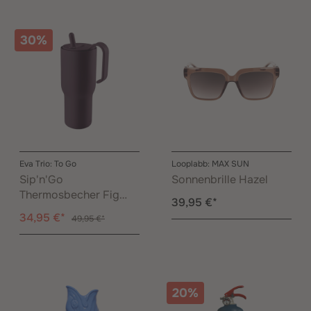
30%
Eva Trio: To Go
Looplabb: MAX SUN
Sip'n'Go
Sonnenbrille Hazel
Thermosbecher Fig
39,95 €*
Purple 0,90 l
34,95 €*
49,95 €*
20%