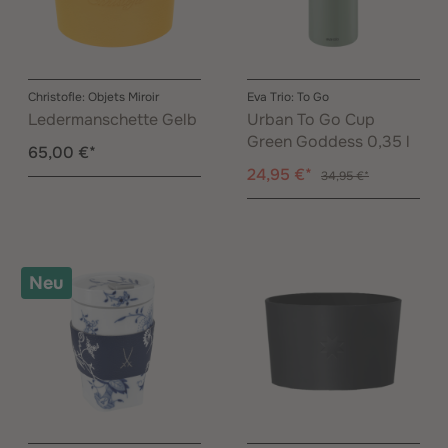
Christofle: Objets Miroir
Eva Trio: To Go
Ledermanschette Gelb
Urban To Go Cup
Green Goddess 0,35 l
65,00 €*
24,95 €*
34,95 €*
Neu