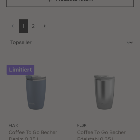
Seite
Seite
1
2
Limitiert
FLSK
FLSK
Coffee To Go Becher
Coffee To Go Becher
Denim 0,35 l
Edelstahl 0,35 l