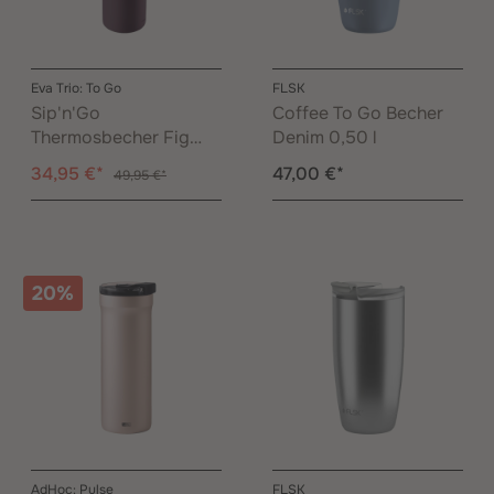
Eva Trio: To Go
FLSK
Sip'n'Go
Coffee To Go Becher
Thermosbecher Fig
Denim 0,50 l
Purple 0,90 l
34,95 €*
47,00 €*
49,95 €*
20%
AdHoc: Pulse
FLSK