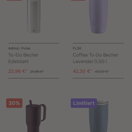
AdHoc: Pulse
FLSK
To-Go Becher
Coffee To Go Becher
Edelstahl
Lavendel 0,50 l
23,96 €*
42,30 €*
29,95 €*
47,00 €*
30%
Limitiert