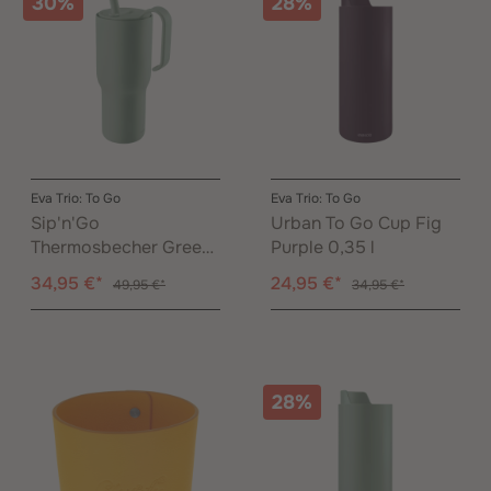
30%
28%
Eva Trio: To Go
Eva Trio: To Go
Sip'n'Go
Urban To Go Cup Fig
Thermosbecher Green
Purple 0,35 l
Goddess 0,90 l
34,95 €*
24,95 €*
49,95 €*
34,95 €*
28%