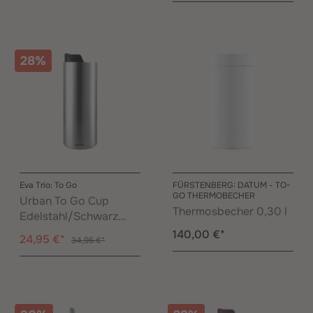
28%
Eva Trio: To Go
FÜRSTENBERG: DATUM - TO-
GO THERMOBECHER
Urban To Go Cup
Thermosbecher 0,30 l
Edelstahl/Schwarz
0,35 l
140,00 €*
24,95 €*
34,95 €*