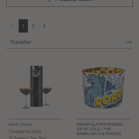
Seite
Seite
1
2
Eisch: Cosmo
SIEGER by FÜRSTENBERG:
SIP OF GOLD – THE
Dessertschale
SPARKLING 4 & FRIENDS
Schwarz 2er Set