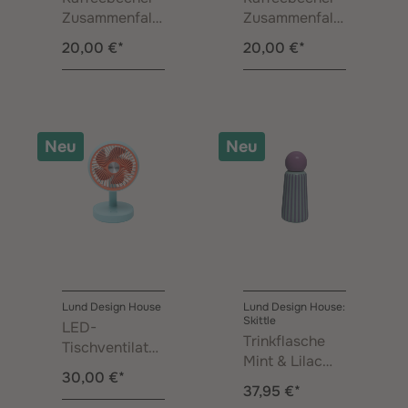
Zusammenfalt
Zusammenfalt
bar Pink 0,35 l
bar Grau 0,35 l
20,00 €*
20,00 €*
Neu
Neu
Lund Design House
Lund Design House:
Skittle
LED-
Trinkflasche
Tischventilator
Mint & Lilac
Mint
30,00 €*
Straight
37,95 €*
Stripes 0,30 l