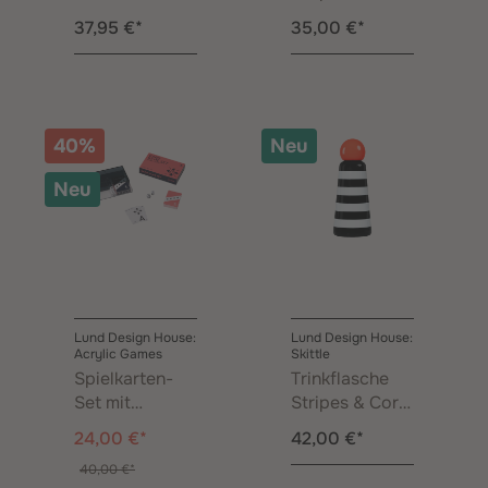
Wavy Stripes
0,30 l
37,95 €*
35,00 €*
0,30 l
40%
Neu
Neu
Lund Design House:
Lund Design House:
Acrylic Games
Skittle
Spielkarten-
Trinkflasche
Set mit
Stripes & Coral
Würfeln
0,50 l
24,00 €*
42,00 €*
40,00 €*