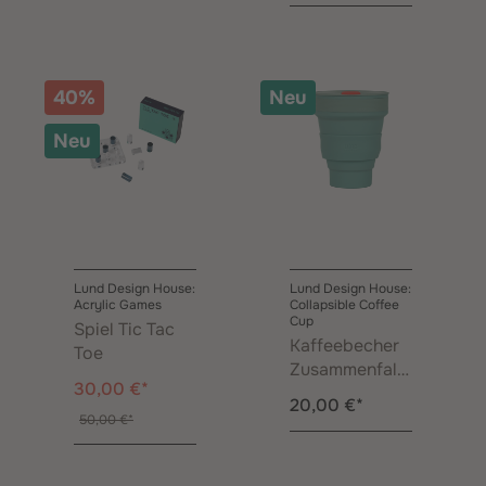
40%
Neu
Neu
Lund Design House:
Lund Design House:
Acrylic Games
Collapsible Coffee
Cup
Spiel Tic Tac
Kaffeebecher
Toe
Zusammenfalt
30,00 €*
bar Mint 0,35 l
20,00 €*
50,00 €*