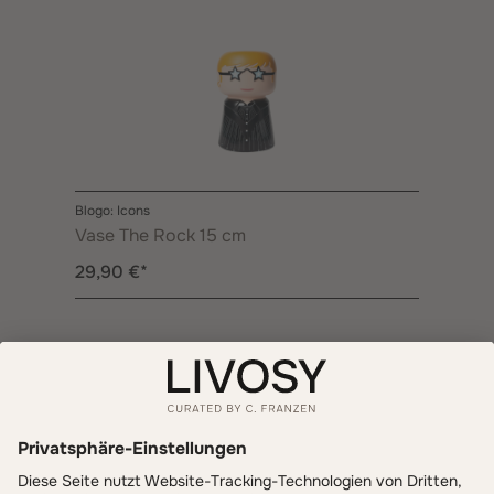
Blogo: Icons
Vase The Rock 15 cm
29,90 €*
Informationen
Zahlung & Versand
LIVOSY