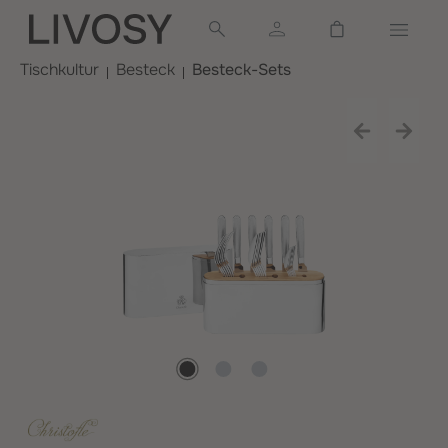
alt springen
Warenkorb ent
Tischkultur
Besteck
Besteck-Sets