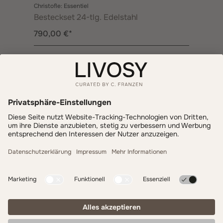
Christofle: Essentiel
Besteckset 24-tlg. Edelstahl
790,00 €*
Informationen
Zahlung & Versand
LIVOSY
Get inspired - follow us!