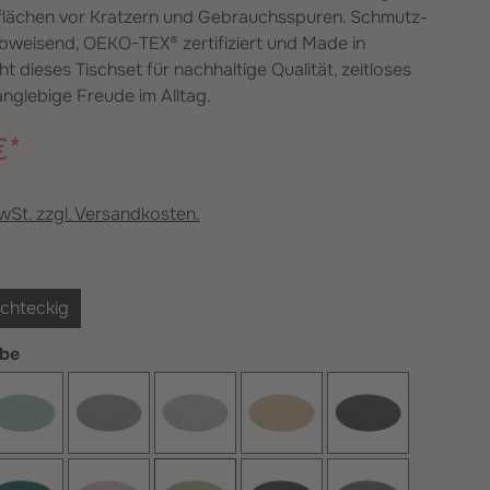
rflächen vor Kratzern und Gebrauchsspuren. Schmutz-
weisend, OEKO-TEX® zertifiziert und Made in
 dieses Tischset für nachhaltige Qualität, zeitloses
nglebige Freude im Alltag.
€*
MwSt. zzgl. Versandkosten.
hlen
chteckig
auswählen
rbe
Aqua
Hellgrau
Hellmelliert
Karamell
Kohle