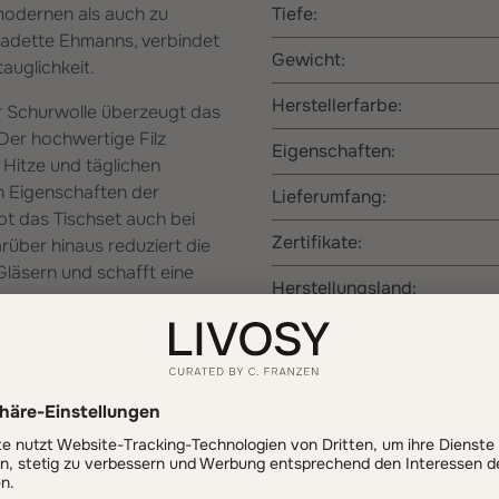
modernen als auch zu
Tiefe:
nadette Ehmanns, verbindet
Gewicht:
auglichkeit.
Herstellerfarbe:
er Schurwolle überzeugt das
 Der hochwertige Filz
Eigenschaften:
 Hitze und täglichen
en Eigenschaften der
Lieferumfang:
t das Tischset auch bei
Zertifikate:
rüber hinaus reduziert die
läsern und schafft eine
Herstellungsland:
be hätte
Herstellerinformati
er letzten Jahre – und das
Herstellername:
gend, natürlich und
Straße:
 Hölzern, Leinen,
t mit dunkleren Farben
Hausnummer: