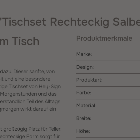
"Tischset Rechteckig Salb
am Tisch
Produktmerkmale
Marke:
Design:
dazu. Dieser sanfte, von
eit und eine besondere
Produktart:
kige Tischset von Hey-Sign
Farbe:
lle Morgenstunden und das
ständlich Teil des Alltags
Material:
gmorgen wirkt darauf ein
Breite:
großzügig Platz für Teller,
Höhe:
 rechteckige Form sorgt für