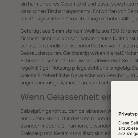
ein harmonisches Gesamtbild und passt sowohl zu 
klassischen Tischarrangements. Entworfen von Ber
das Design zeitlose Zurückhaltung mit hoher Alltagst
Gefertigt aus 5 mm starkem Wollfilz aus 100 % rein
Tischset nicht nur optisch, sondern auch funktional.
schützt empfindliche Tischoberflächen vor Kratzern,
Gebrauchsspuren. Gleichzeitig wirken die natürlich
Schurwolle schmutz- und wasserabweisend. So bleib
regelmäßiger Nutzung pflegeleicht und langlebig. Da
weiche Filzoberfläche Geräusche von Geschirr und G
angenehm ruhige Atmosphäre am Tisch.
Wenn Gelassenheit eine Far
Salbeigrün gehört zu den beliebtesten Wohnfarben d
aus gutem Grund. Der dezente Grünton wirkt beruhi
dennoch modern. Er harmoniert wunderbar mit hellen
Steinzeug und Keramik und lässt sich ebenso elegan