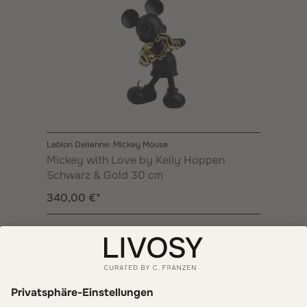
Leblon Delienne: Mickey Mouse
Mickey with Love by Kelly Hoppen
Schwarz & Gold 30 cm
340,00 €*
Informationen
Zahlung & Versand
LIVOSY