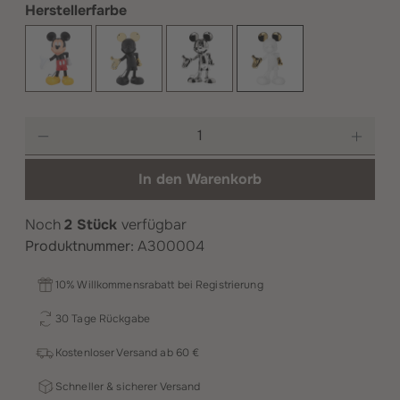
auswählen
Herstellerfarbe
Original
Schwarz und Gold
Silber
Weiß und Gold
Produkt Anzahl: Gib den gewünschten Wer
In den Warenkorb
Noch
2 Stück
verfügbar
Produktnummer:
A300004
10% Willkommensrabatt bei Registrierung
30 Tage Rückgabe
Kostenloser Versand ab 60 €
Schneller & sicherer Versand