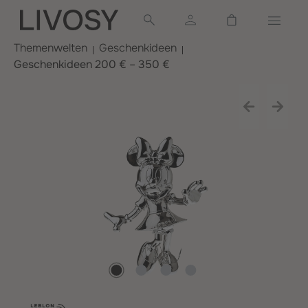
alt springen
Warenkorb ent
Themenwelten
Geschenkideen
Geschenkideen 200 € – 350 €