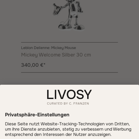
Leblon Delienne: Mickey Mouse
Mickey Welcome Silber 30 cm
340,00 €*
Informationen
Zahlung & Versand
LIVOSY
Get inspired - follow us!