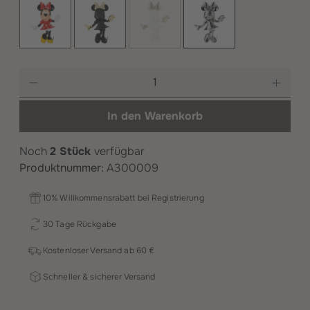
Original
Schwarz und gold
Weiß und gold
(Diese Option ist zurzeit nicht verfü
Silber
Produkt Anzahl: Gib den gewünschten Wer
In den Warenkorb
Noch
2 Stück
verfügbar
Produktnummer:
A300009
10% Willkommensrabatt bei Registrierung
30 Tage Rückgabe
Kostenloser Versand ab 60 €
Schneller & sicherer Versand