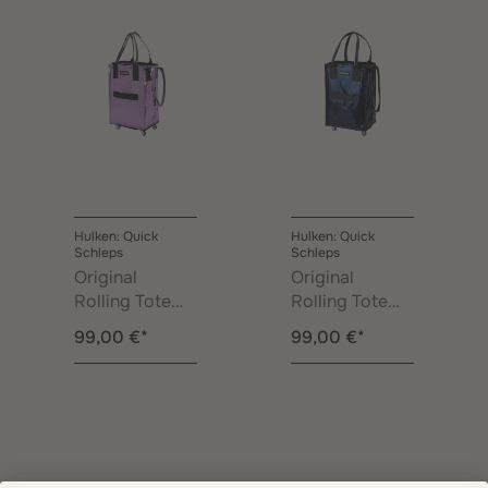
Hulken: Quick
Hulken: Quick
Schleps
Schleps
Original
Original
Rolling Tote
Rolling Tote
Bag Klein Lila
Bag Klein
99,00 €*
99,00 €*
Mitternachtsbl
au