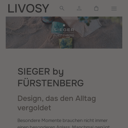
alt springen
Warenkorb ent
SIEGER by
FÜRSTENBERG
Design, das den Alltag
vergoldet
Besondere Momente brauchen nicht immer
einen besonderen Anlass. Manchmal genügt