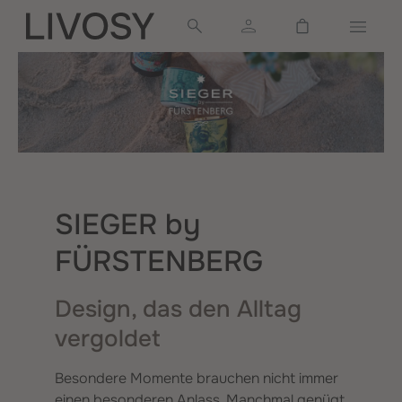
alt springen
Warenkorb ent
SIEGER by
FÜRSTENBERG
Design, das den Alltag
vergoldet
Besondere Momente brauchen nicht immer
einen besonderen Anlass. Manchmal genügt