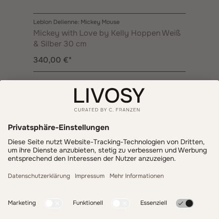
Leblon Delienne: Mickey Mouse
Mickey with Love by Kelly Hoppen Weiß
& Silber 30 cm
340,00 €*
Informationen
Zahlung & Versand
LIVOSY
Get inspired - follow us!