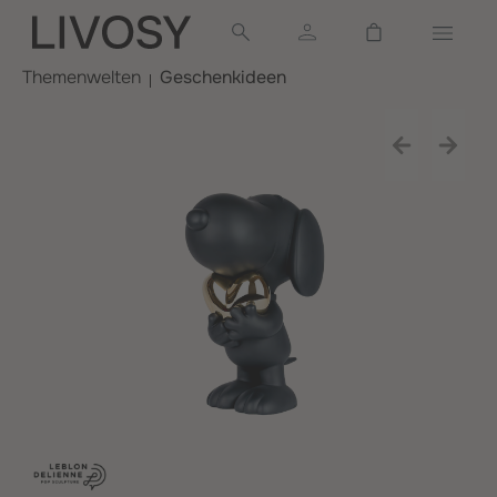
alt springen
Warenkorb ent
Themenwelten
Geschenkideen