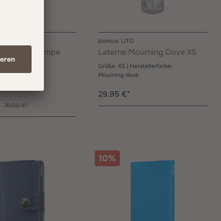
P 2.0
blomus: LITO
u-Flaschenlampe
Laterne Mourning Dove XS
 Kupfer
Größe:
XS
| Herstellerfarbe:
Mourning dove
rbe:
Kupfer
29,95 €*
*
79,00 €*
10%