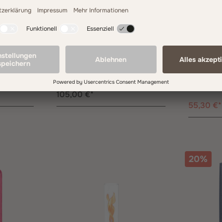
ANY DI: SunCover
Sompex: TO
/Gold
Brillenetui College
LED Akk
Dimmbar
old
Herstellerfarbe:
College
Herstellerfa
105,00 €*
55,30 €
20%