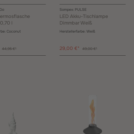
 Go
Sompex: PULSE
ermosflasche
LED Akku-Tischlampe
0,70 l
Dimmbar Weiß
rbe:
Coconut
Herstellerfarbe:
Weiß
*
29,00 €*
44,95 €*
49,00 €*