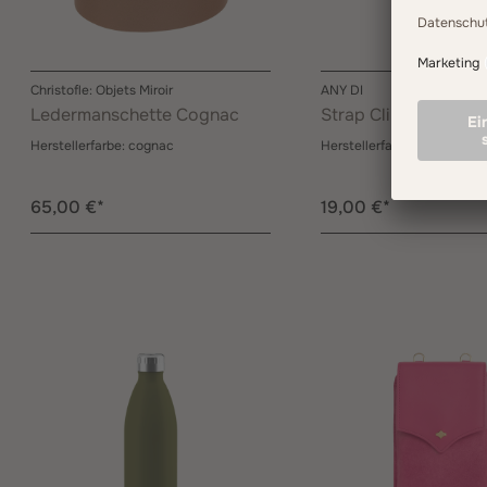
Christofle: Objets Miroir
ANY DI
Ledermanschette Cognac
Strap Clip Schwarz
Herstellerfarbe:
cognac
Herstellerfarbe:
Schwarz/G
65,00 €*
19,00 €*