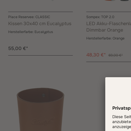
Place Reservee: CLASSIC
Sompex: TOP 2.0
Kissen 30x40 cm Eucalyptus
LED Akku-Flaschen
Dimmbar Orange
Herstellerfarbe:
Eucalyptus
Herstellerfarbe:
Orange
55,00 €*
48,30 €*
69,00 €*