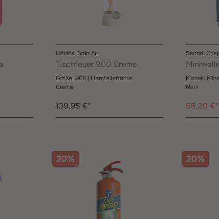
Höfats: Spin Air
Secrid: Cris
a
Tischfeuer 900 Creme
Miniwall
Größe:
900
| Herstellerfarbe:
Modell:
Mini
Creme
Navi
139,95 €*
55,20 €
20%
20%