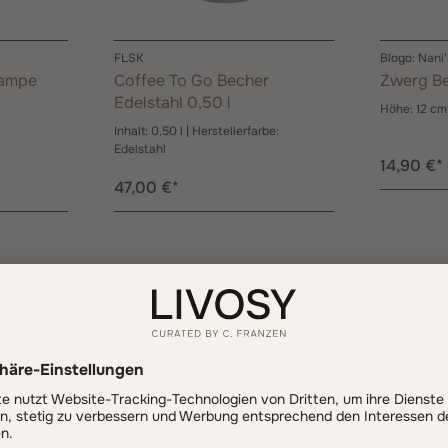
FLSK
Blogo: Nani'
lampe
Coffee To Go Becher
Zwerg Be
Edelstahl 0,50 l
Höhe:
12 c
Inhalt:
0,50 l
| Herstellerfarbe:
Edelstahl
14,90 €*
47,00 €*
30%