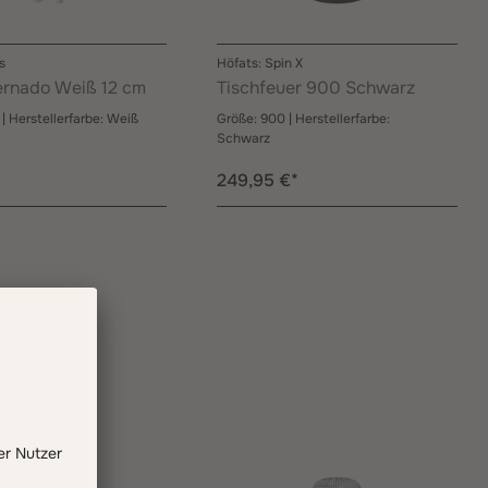
s
Höfats: Spin X
rnado Weiß 12 cm
Tischfeuer 900 Schwarz
m
| Herstellerfarbe:
Weiß
Größe:
900
| Herstellerfarbe:
Schwarz
249,95 €*